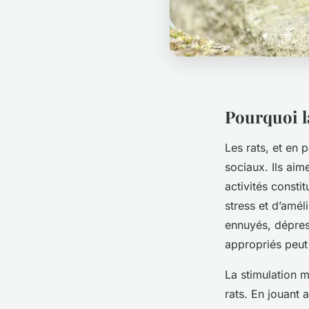
Pourquoi l
Les rats, et en 
sociaux. Ils aim
activités consti
stress et d’amél
ennuyés, dépress
appropriés peut
La stimulation m
rats. En jouant