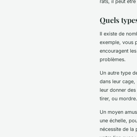
rats, il peut êt
Quels type
Il existe de nom
exemple, vous po
encouragent les r
problèmes.
Un autre type de
dans leur cage, 
leur donner des 
tirer, ou mordre
Un moyen amusan
une échelle, po
nécessite de la 