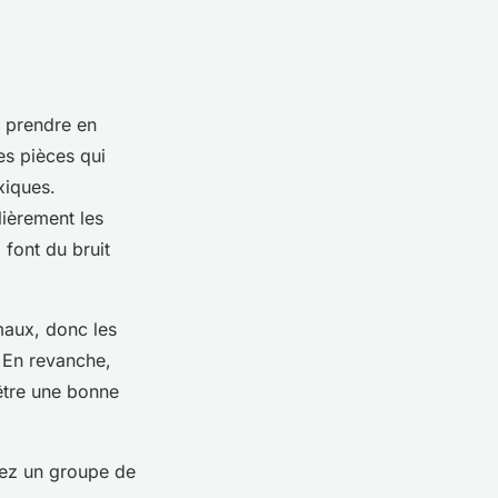
à prendre en
es pièces qui
xiques.
lièrement les
 font du bruit
imaux, donc les
 En revanche,
être une bonne
vez un groupe de