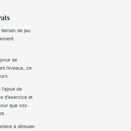
rats
 terrain de jeu
dement
e pour se
urs niveaux, ce
eurs.
l’ajout de
s d’exercice et
pour que vos
nt.
nière à stimuler