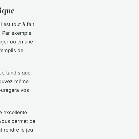
mique
est tout à fait
. Par exemple,
nger ou en une
remplis de
r, tandis que
 pouvez même
couragera vos
e excellente
 vous permet de
t rendre le jeu