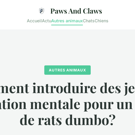
Paws And Claws
Accueil
Actu
Autres animaux
Chats
Chiens
AUTRES ANIMAUX
ent introduire des je
ation mentale pour un
de rats dumbo?