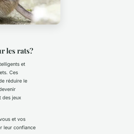
 les rats?
elligents et
ets. Ces
de réduire le
 devenir
t des jeux
 vous et vos
r leur confiance