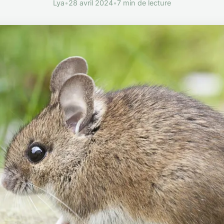
Lya
•
28 avril 2024
•
7 min de lecture