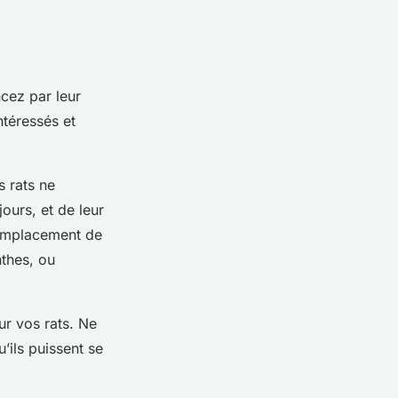
cez par leur
ntéressés et
s rats ne
ours, et de leur
’emplacement de
nthes, ou
ur vos rats. Ne
u’ils puissent se