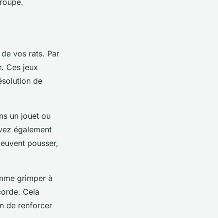
groupe.
 de vos rats. Par
r. Ces jeux
résolution de
ns un jouet ou
uvez également
peuvent pousser,
omme grimper à
corde. Cela
on de renforcer