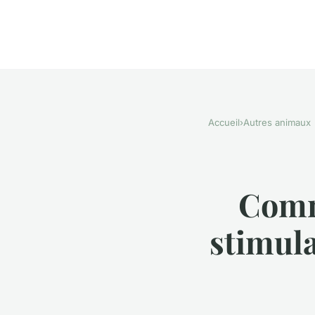
Accueil
›
Autres animaux
Comm
stimul